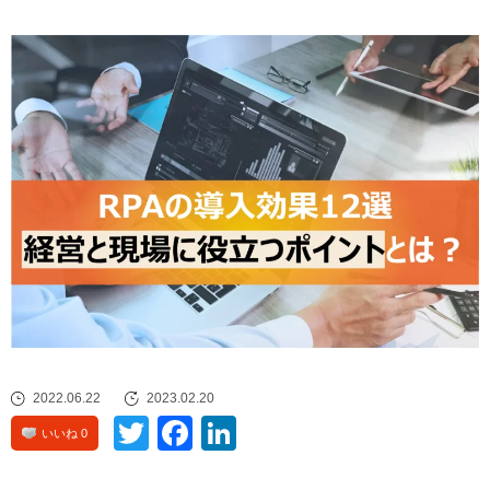
2022.06.22
2023.02.20
Twitte
Face
Linke
いいね 0
r
book
dIn