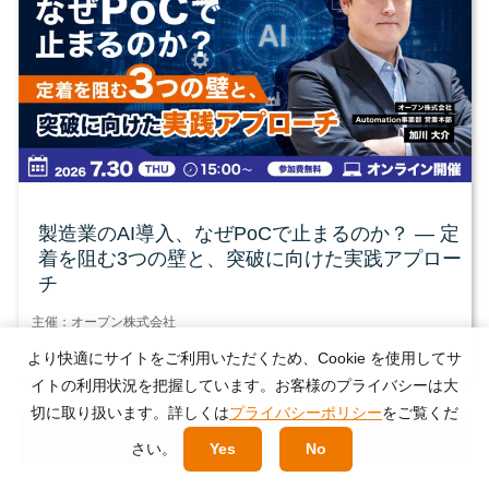
製造業のAI導入、なぜPoCで止まるのか？ ― 定
着を阻む3つの壁と、突破に向けた実践アプロー
チ
主催：オープン株式会社
より快適にサイトをご利用いただくため、Cookie を使用してサ
イトの利用状況を把握しています。お客様のプライバシーは大
切に取り扱います。詳しくは
プライバシーポリシー
をご覧くだ
受付終了
さい。
Yes
No