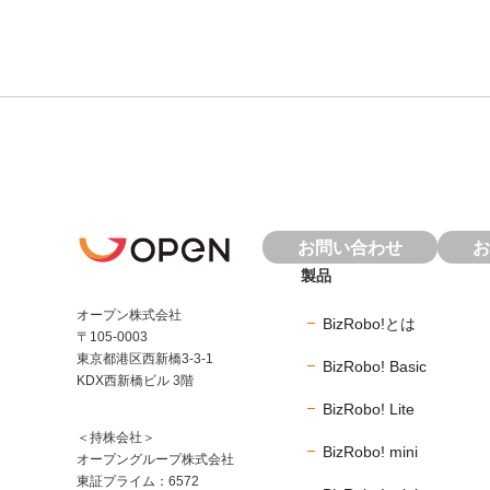
お問い合わせ
お
製品
オープン株式会社
BizRobo!とは
〒105-0003
東京都港区西新橋3-3-1
BizRobo! Basic
KDX西新橋ビル 3階
BizRobo! Lite
＜持株会社＞
BizRobo! mini
オープングループ株式会社
東証プライム：6572