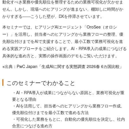
動化すべき業務や優先順位を整理するための業務可視化が欠かせま
せん。しかし、現場へのヒアリングが進まない、棚卸しに時間がか
かりすぎる——こうした壁が、DXを停滞させています。
本セミナーでは、ヒアリングAIエージェント「
OroSee（オロシ
ー）
」を活用し、担当者へのヒアリングから業務フローの整理、優
先順位付けまでをAIで支援することで、最小工数で業務可視化を進
める実践アプローチをご紹介します。AI・RPA導入の成果につなげる
具体的な進め方と、実際の操作画面のデモもご覧いただけます。
※出典：
PwC Japan「生成AIに関する実態調査 2026春 6カ国比較」
このセミナーでわかること
・AI・RPA導入が成果につながらない原因と、業務可視化が重
要となる理由
・AIを活用して、担当者へのヒアリングから業務フロー作成、
優先順位付けまでを最小工数で進める方法
・可視化した業務をもとに、自動化の優先順位を決定し、社内
合意につなげる進め方