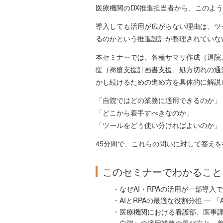
医療機関のDX推進担当者から、このよ
導入しても活用が広がらない理由は、ツ
るのかという推進設計が整理されていな
本セミナーでは、各種サマリ作成（退院
援（褥瘡支援計画書支援、処方切れの通
かし続けるための進め方を具体的に解説
「自院ではどの業務に適用できるのか」
「どこから着手すべきなのか」
「ツールをどう使い分ければよいのか」
45分間で、これらの問いに対して答え
このセミナーでわかること
・なぜAI・RPAの活用が一部導入
・AIとRPAの最適な役割分担 ― 
・医療機関における看護部、医事