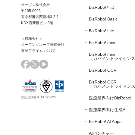
オープン株式会社
BizRobo!とは
〒105-0003
東京都港区西新橋3-3-1
BizRobo! Basic
KDX西新橋ビル 3階
BizRobo! Lite
＜持株会社＞
BizRobo! mini
オープングループ株式会社
東証プライム：6572
BizRobo! mini
（ガバメントライセン
BizRobo! OCR
BizRobo! OCR
（ガバメントライセン
医療業界向けBizRobo!
認証登録番号: IS 598626
医療業界向け生成AI
BizRobo! AI Apps
AIパンチャー