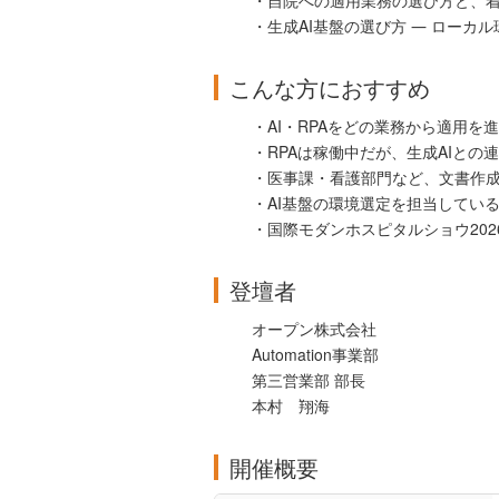
・自院への適用業務の選び方と、
・生成AI基盤の選び方 ― ローカ
こんな方におすすめ
・AI・RPAをどの業務から適用を
・RPAは稼働中だが、生成AIと
・医事課・看護部門など、文書作
・AI基盤の環境選定を担当してい
・国際モダンホスピタルショウ20
登壇者
オープン株式会社
Automation事業部
第三営業部 部長
本村 翔海
開催概要