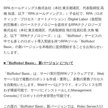
RPA ホールディングス株式会社（本社:東京都港区、代表取締役:高
橋 知道、以下「RPA ホールディングス」）子会社で、RPA（ロボ
ティック・プロセス・オートメーション）/Digital Labor（仮想知
的労働者）のベーステクノロジーを提供するRPAテクノロジーズ
株式会社（本社:東京都港区、代表取締役 執行役員社長:大角 暢
之、以下「RPAテクノロジーズ」）は、「BizRobo!」サービスの
中でも多くのロボット導入実績を持つRPAツール「BizRobo!
Basic」の新バージョンを本格的に提供開始することをお知らせい
たします。
■「
BizRobo! Basic
」
新バージョン
について
「BizRobo! Basic」は、サーバ実行型RPAソフトウェアです。Web
サーバ1台で複数のロボットを作成・運用し、多数の業務プロセス
を自動化いたします。Webサーバはクラウド、オンプレミスを問
わず構築可能で、サーバにインストールしたManagement
Consoleにてロボットの中央管理が可能です。
この度の「BizRobo! Basic」新バージョンでは、Robo Serverだけ