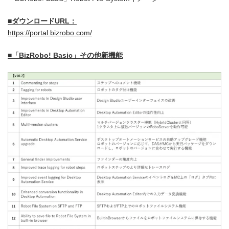
■
ダウンロード
URL
：
https://portal.bizrobo.com/
■「
BizRobo! Basic
」その他
新機能