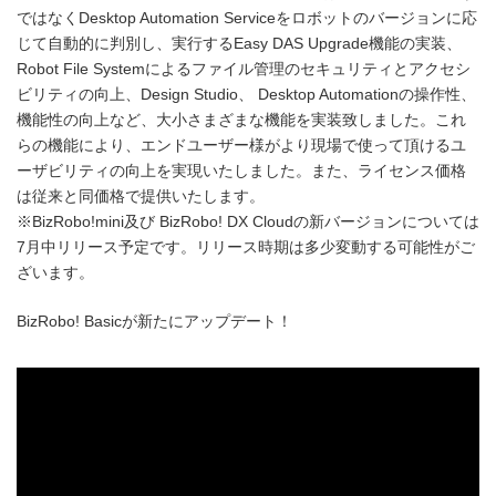
ではなくDesktop Automation Serviceをロボットのバージョンに応
じて自動的に判別し、実行するEasy DAS Upgrade機能の実装、
Robot File Systemによるファイル管理のセキュリティとアクセシ
ビリティの向上、Design Studio、 Desktop Automationの操作性、
機能性の向上など、大小さまざまな機能を実装致しました。これ
らの機能により、エンドユーザー様がより現場で使って頂けるユ
ーザビリティの向上を実現いたしました。また、ライセンス価格
は従来と同価格で提供いたします。
※BizRobo!mini及び BizRobo! DX Cloudの新バージョンについては
7月中リリース予定です。リリース時期は多少変動する可能性がご
ざいます。
BizRobo! Basicが新たにアップデート！