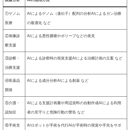
①ゲノム
AIによるゲノム（遺伝子）配列の分析AIによるガン治療
医療
の最適化 など
②画像診
AIによる悪性腫瘍やポリープなどの発見
断支援
③診断・
AIによる診察時の視覚支援AIによる治療計画の立案 など
治療支援
④医薬品
AIによる成分分析AIによる創薬 など
開発
⑤介護・
AIによる支援計画書や周辺資料の自動作成AIによる利用
認知症
者の見守りと危険行動の警告 など
⑥手術支
AIロボットが手術を代行AIが手術時の視覚や手先をサポ