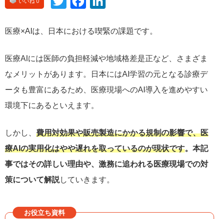
Twitte
Face
Linke
いいね 0
r
book
dIn
医療×AIは、日本における喫緊の課題です。
医療AIには医師の負担軽減や地域格差是正など、さまざま
なメリットがあります。日本にはAI学習の元となる診療デ
ータも豊富にあるため、医療現場へのAI導入を進めやすい
環境下にあるといえます。
しかし、
費用対効果や販売製造にかかる規制の影響で、医
療AIの実用化はやや遅れを取っているのが現状です
。本記
事ではその詳しい理由や、激務に追われる医療現場での対
策について解説
していきます。
お役立ち資料