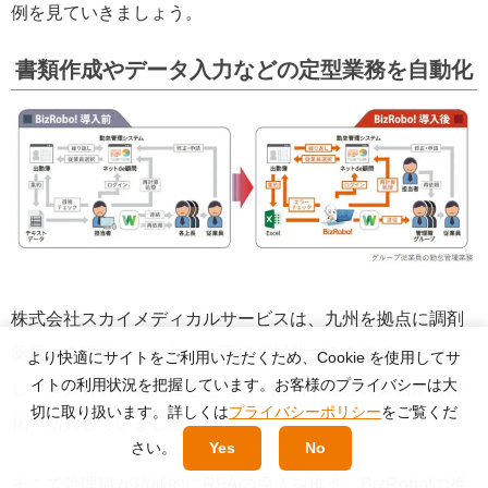
例を見ていきましょう。
書類作成やデータ入力などの定型業務を自動化
株式会社スカイメディカルサービスは、九州を拠点に調剤
薬局や介護サービスなどを手広く展開する企業です。しか
より快適にサイトをご利用いただくため、Cookie を使用してサ
イトの利用状況を把握しています。お客様のプライバシーは大
し、事業分野の拡大にともない、総務や経理の業務が複雑
切に取り扱います。詳しくは
プライバシーポリシー
をご覧くだ
化・増大していました。
さい。
Yes
No
そこで管理職が積極的にRPAの導入を推進。BizRobo!の導