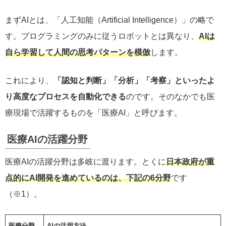
まずAIとは、「人工知能（Artificial Intelligence）」の略で
す。プログラミングのみに従うロボットとは異なり、
AIは
自ら学習して人間の思考パターンを模倣
します。
これにより、
「認知と判断」「分析」「考察」といったよ
り高度なプロセスを自動化できる
のです。そのなかでも医
療現場で活躍するものを「医療AI」と呼びます。
医療AIの活躍分野
医療AIの活躍分野は多岐に渡ります。とくに
日本政府が重
点的にAI開発を進めているのは、下記の6分野
です
（※1）。
医療分野
AIの活用方法