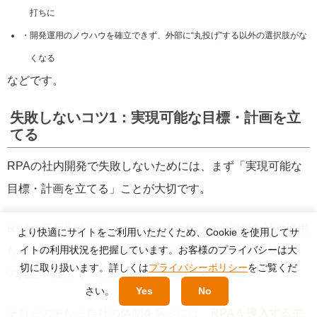
打ちに
開発運用のノウハウを確立できず、外部に“丸投げ”する以外の選択肢がな
くなる
などです。
失敗しないコツ1：実現可能な目標・計画を立
てる
RPAの社内開発で失敗しないためには、まず「実現可能な
目標・計画を立てる」ことが大切です。
RPAの活用方法には、パソコン1台だけの小規模な社内運用
より快適にサイトをご利用いただくため、Cookie を使用してサ
イトの利用状況を把握しています。お客様のプライバシーは大
から、サーバーと接続した高度な社内運用、また開発運用
切に取り扱います。詳しくは
プライバシーポリシー
をご覧くだ
の完全外注まで、さまざまな選択肢があります。
さい。
Yes
No
それらの中から自社の体制を選ぶには、
RPAを導入する主