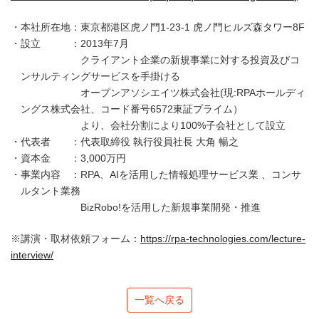
本社所在地：東京都港区虎ノ門1-23-1 虎ノ門ヒルズ森タワー8F
設立 ：2013年7月
クライアント企業の新規事業に対する投資及びコ
ンサルティングサービスを手掛ける
オープンアソシエイツ株式会社(現:RPAホールディ
ングス株式会社、コード番号6572東証プライム）
より、会社分割により100%子会社として設立
代表者 ：代表取締役 執行役員社長 大角 暢之
資本金 ：3,000万円
事業内容 ：RPA、AIを活用した情報処理サービス業 、コンサ
ルタント業務
BizRobo!を活用した新規事業開発・推進
※講演・取材依頼フォーム：
https://rpa-technologies.com/lecture-
interview/
一覧へ戻る