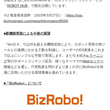
「
ROBOT-HUB
」で順次公開しています。
※2 報道発表資料 （2023年3月27日）：
https://rpa-
technologies.com/news/information/8560/
■新機能実装による今後の展望
「Ver11.4」では20を超える機能追加により、ロボット実装や他ツ
ールとの連携にかかる工数を削減し、ユーザーのDX推進をこれま
で以上にシンプルな手順で実現します。また引き続き
e-ラーニン
グ
等のサポートコンテンツ拡充、様々なテーマでの
Webセミナー
開催などを通じ、IT習熟度を問わずより多くの方にBizRobo!を快
適に活用いただける環境整備を進めていきます。
■「BizRobo!」について