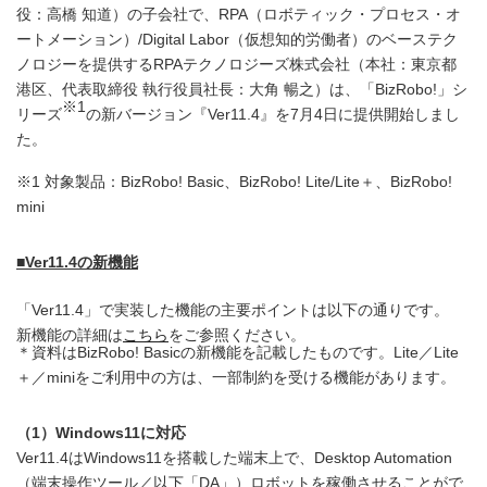
役：高橋 知道）の子会社で、RPA（ロボティック・プロセス・オ
ートメーション）/Digital Labor（仮想知的労働者）のベーステク
ノロジーを提供するRPAテクノロジーズ株式会社（本社：東京都
港区、代表取締役 執行役員社長：大角 暢之）は、「BizRobo!」シ
※1
リーズ
の新バージョン『Ver11.4』を7月4日に提供開始しまし
た。
※1 対象製品：BizRobo! Basic、BizRobo! Lite/Lite＋、BizRobo!
mini
■
Ver11.4の新機能
「Ver11.4」で実装した機能の主要ポイントは以下の通りです。
新機能の詳細は
こちら
をご参照ください。
＊資料はBizRobo! Basicの新機能を記載したものです。Lite／Lite
＋／miniをご利用中の方は、一部制約を受ける機能があります。
（1）Windows11に対応
Ver11.4はWindows11を搭載した端末上で、Desktop Automation
（端末操作ツール／以下「DA」）ロボットを稼働させることがで