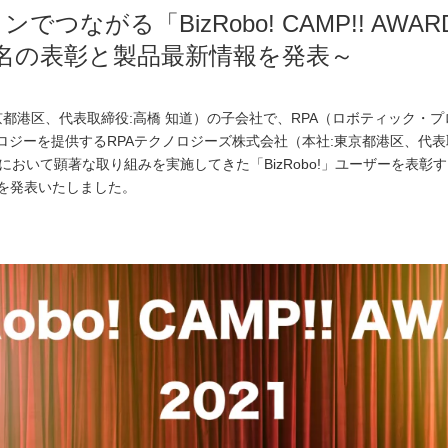
ながる「BizRobo! CAMP!! AWARD
ザー8名の表彰と製品最新情報を発表～
都港区、代表取締役:高橋 知道）の子会社で、RPA（ロボティック・プロセス
ノロジーを提供するRPAテクノロジーズ株式会社（本社:東京都港区、代表
て顕著な取り組みを実施してきた「BizRobo!」ユーザーを表彰する「BizRo
名を発表いたしました。