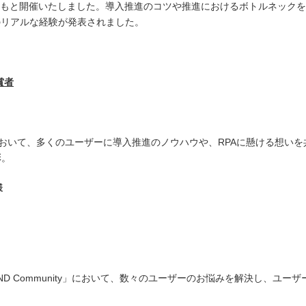
もと開催いたしました。導入推進のコツや推進におけるボトルネックを
ーのリアルな経験が発表されました。
賞者
P!!」において、多くのユーザーに導入推進のノウハウや、RPAに懸ける想
彰。
様
bo! LAND Community」において、数々のユーザーのお悩みを解決し