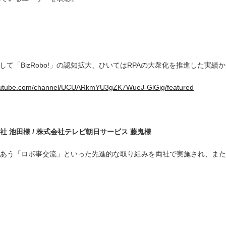
通して「BizRobo!」の認知拡大、ひいてはRPAの大衆化を推進した実績
youtube.com/channel/UCUARkmYU3gZK7WueJ-GlGig/featured
社
池田様
/
株式会社テレビ朝日サービス
藤鬼様
う「ロボ事交流」といった先進的な取り組みを両社で実施され、また幅広