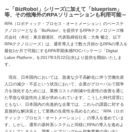
～「BizRobo!」シリーズに加えて「blueprism」
等、その他海外のRPAソリューションも利用可能～
RPA（ロボティック・プロセス・オートメーション）のベーステ
クノロジーとなる「BizRobo!」を提供するRPAテクノロジーズ株
式会社（本社：東京都港区、代表取締役社長：大角 暢之、以下
RPAテクノロジーズ）は、通常導入まで数カ月掛かるRPAの導入を
最短1か月で可能にするRPA早期体感POCパッケージ「Digital
Labor Platform」を2017年3月22日(水)より提供を開始いたしま
す。
現在、日本国内においては、急速な少子高齢化に伴う労働生産
人口の減少・不足という状況において、企業がグローバルで競争
力を強化するためには、業務コストの削減や生産性の改善を通じ
た早急な収益性向上策が求められています。こうした時代背景に
ともない、日本国内の先進的な企業では、これらの課題に対する
直接的な解決策として業務の生産性を高めるために「RPA（ロボ
ティック・プロセス・オートメーション）」の導入を進めていま
す。しかし、通常の基幹系システムと同様にRPAの導入を進めよ
うとしてしまうと、調査・ヒアリングから対象業務の洗い出し、