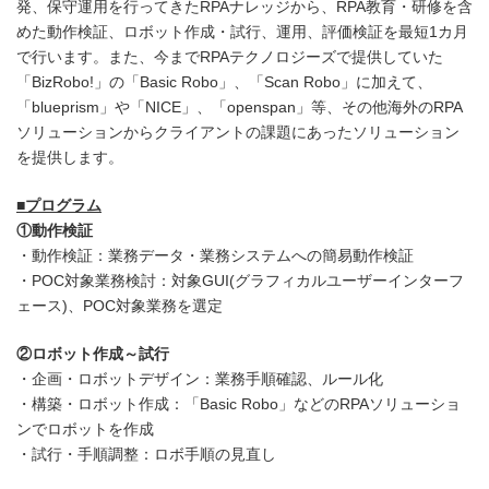
発、保守運用を行ってきたRPAナレッジから、RPA教育・研修を含
めた動作検証、ロボット作成・試行、運用、評価検証を最短1カ月
で行います。また、今までRPAテクノロジーズで提供していた
「BizRobo!」の「Basic Robo」、「Scan Robo」に加えて、
「blueprism」や「NICE」、「openspan」等、その他海外のRPA
ソリューションからクライアントの課題にあったソリューション
を提供します。
■プログラム
①動作検証
・動作検証：業務データ・業務システムへの簡易動作検証
・POC対象業務検討：対象GUI(グラフィカルユーザーインターフ
ェース)、POC対象業務を選定
②ロボット作成～試行
・企画・ロボットデザイン：業務手順確認、ルール化
・構築・ロボット作成：「Basic Robo」などのRPAソリューショ
ンでロボットを作成
・試行・手順調整：ロボ手順の見直し