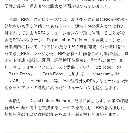
要件定義等、導入までに膨大な時間が掛かっていました。
今回、RPAテクノロジーズでは、より多くの企業にRPAの効果・
効能をいち早く体感してもらうべく、通常RPAの導入までに数カ
月掛かってしまうRPAソリューションを早期に体感することがで
きるPOCパッケージ「Digital Labor Platform」を開発しました。
日本国内において、10年にわたりRPAの技術開発、保守運用を行
ってきたRPAナレッジから、RPA教育・研修を含めた動作検証、ロ
ボット作成・試行、運用、評価検証を最短1カ月で行います。ま
た、今までRPAテクノロジーズで提供していた「BizRobo!」の
「Basic Robo」、「Scan Robo」に加えて、「blueprism」や
「NICE」、「openspan」等、その他海外のRPAソリューションか
らクライアントの課題にあったソリューションを提供します。
今後も、「Digital Labor Platform」だけに留まらず、企業の課題
解決や生産性向上を支援するサービスを開発し、RPAを活用した
新規事業の創出や雇用の創造をより一層支援してまいります。