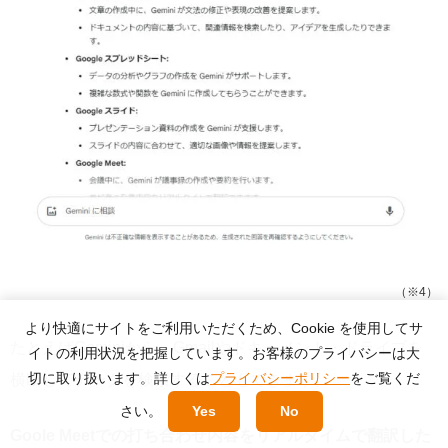
（※4）
より快適にサイトをご利用いただくため、Cookie を使用してサ
たとえばGeminiから、Gmailやドキュメント・ドライブを
イトの利用状況を把握しています。お客様のプライバシーは大
切に取り扱います。詳しくは
プライバシーポリシー
をご覧くだ
横断してデータを検索することもできます。
さい。
Yes
No
Goole Meetでの打ち合わせ内容をリアルタイムで翻訳した