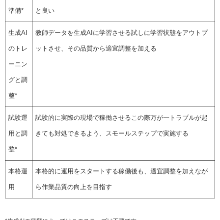
準備*
と良い
生成AI
教師データを生成AIに学習させる試しに学習状態をアウトプ
のトレ
ットさせ、その品質から適宜調整を加える
ーニン
グと調
整*
試験運
試験的に実際の現場で稼働させるこの際万が一トラブルが起
用と調
きても対処できるよう、スモールステップで実施する
整*
本格運
本格的に運用をスタートする稼働後も、適宜調整を加えなが
用
ら作業品質の向上を目指す