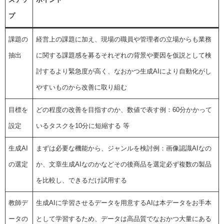
プ
課題の
経営上の課題に加え、現場の職員や管理者の立場からも業務
抽出
に関する課題感を募るそれぞれの背景や要因を仮説として検
討するより緊急度が高く、なおかつ生成AIにより自動化がし
やすいものから改善に取り組む
目標を
どの程度の改善を目指すのか、数値で表す例：60分かかって
設定
いるタスクを10分に短縮する 等
生成AI
まずは必要な機能から、ジャンルを検討例：画像認識AIなの
の選定
か、文章生成AIなのかなどその後商品を選定必ず複数の製品
を比較し、できるだけ試用する
教師デ
生成AIに学習させるデータを用意するAIは本データをお手本
ータの
として学習するため、データは高品質でなおかつ大量にある