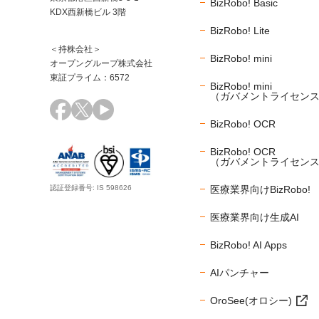
BizRobo! Basic
KDX西新橋ビル 3階
BizRobo! Lite
＜持株会社＞
BizRobo! mini
オープングループ株式会社
東証プライム：6572
BizRobo! mini
（ガバメントライセン
BizRobo! OCR
BizRobo! OCR
（ガバメントライセン
医療業界向けBizRobo!
認証登録番号: IS 598626
医療業界向け生成AI
BizRobo! AI Apps
AIパンチャー
OroSee(オロシー)