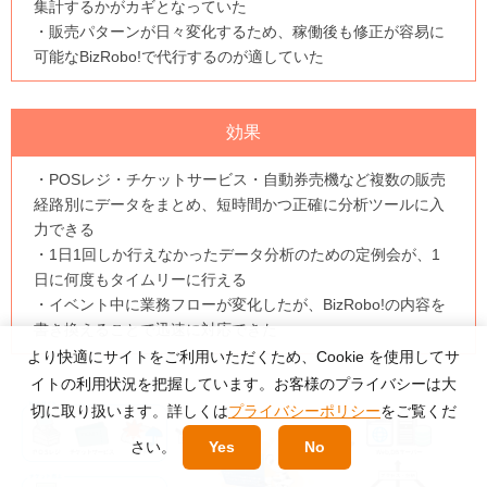
集計するかがカギとなっていた
・販売パターンが日々変化するため、稼働後も修正が容易に
可能なBizRobo!で代行するのが適していた
効果
・POSレジ・チケットサービス・自動券売機など複数の販売
経路別にデータをまとめ、短時間かつ正確に分析ツールに入
力できる
・1日1回しか行えなかったデータ分析のための定例会が、1
日に何度もタイムリーに行える
・イベント中に業務フローが変化したが、BizRobo!の内容を
書き換えることで迅速に対応できた
より快適にサイトをご利用いただくため、Cookie を使用してサ
イトの利用状況を把握しています。お客様のプライバシーは大
切に取り扱います。詳しくは
プライバシーポリシー
をご覧くだ
さい。
Yes
No