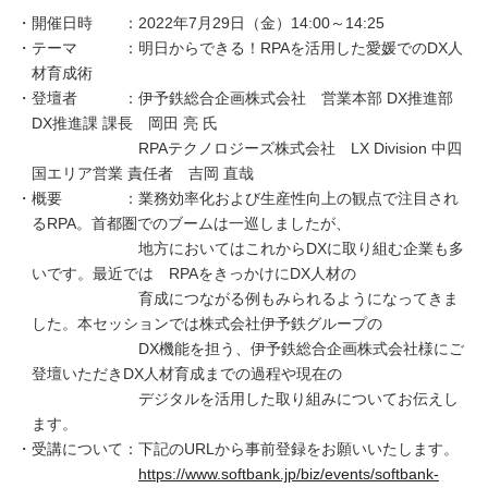
開催日時 ：2022年7月29日（金）14:00～14:25
テーマ ：明日からできる！RPAを活用した愛媛でのDX人
材育成術
登壇者 ：伊予鉄総合企画株式会社 営業本部 DX推進部
DX推進課 課長 岡田 亮 氏
RPAテクノロジーズ株式会社 LX Division 中四
国エリア営業 責任者 吉岡 直哉
概要 ：業務効率化および生産性向上の観点で注目され
るRPA。首都圏でのブームは一巡しましたが、
地方においてはこれからDXに取り組む企業も多
いです。最近では RPAをきっかけにDX人材の
育成につながる例もみられるようになってきま
した。本セッションでは株式会社伊予鉄グループの
DX機能を担う、伊予鉄総合企画株式会社様にご
登壇いただきDX人材育成までの過程や現在の
デジタルを活用した取り組みについてお伝えし
ます。
受講について：下記のURLから事前登録をお願いいたします。
https://www.softbank.jp/biz/events/softbank-