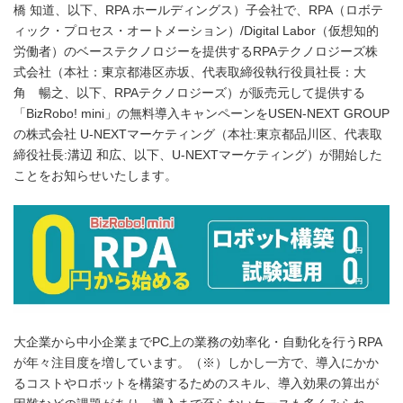
橋 知道、以下、RPA ホールディングス）子会社で、RPA（ロボテ
ィック・プロセス・オートメーション）/Digital Labor（仮想知的
労働者）のベーステクノロジーを提供するRPAテクノロジーズ株
式会社（本社：東京都港区赤坂、代表取締役執行役員社長：大
角 暢之、以下、RPAテクノロジーズ）が販売元して提供する
「BizRobo! mini」の無料導入キャンペーンをUSEN-NEXT GROUP
の株式会社 U-NEXTマーケティング（本社:東京都品川区、代表取
締役社⻑:溝辺 和広、以下、U-NEXTマーケティング）が開始した
ことをお知らせいたします。
大企業から中小企業までPC上の業務の効率化・自動化を行うRPA
が年々注目度を増しています。（※）しかし一方で、導入にかか
るコストやロボットを構築するためのスキル、導入効果の算出が