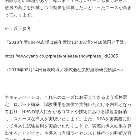
困難などの課題があり、導入まで至らないケースも多くみられ、
敷居の高さを払拭しつつ効果を試算したいといったニーズが高ま
っております。
※：以下参考
『2018年度のRPA市場は前年度比134.8%増の418億円と予測』
https://www.yano.co.jp/press-release/show/press_id/2085
（2019年02月14日発表時点／株式会社矢野経済研究所調べ）
本キャンペーンは、これらのニーズにお応えできるよう業務選
定、ロボット構築、試験運用を無償で実施いただける内容となっ
ており、RPAの導入にかかるコストや技術における課題を解消
し、スムーズな導入を実現いたします。また、RPAを実業務に対
して導入し試験運用を実施いただくことで、実際の導入効果を算
出することができ、本導入（有償ライセンス）移行への判断が容