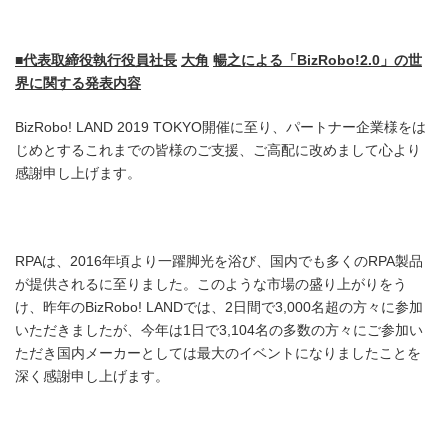
■
代表取締役執行役員社長
大角
暢之による
「
BizRobo!2.0
」の世
界に
関する発表内容
BizRobo! LAND 2019 TOKYO開催に至り、パートナー企業様をは
じめとするこれまでの皆様のご支援、ご高配に改めまして心より
感謝申し上げます。
RPAは、2016年頃より一躍脚光を浴び、国内でも多くのRPA製品
が提供されるに至りました。このような市場の盛り上がりをう
け、昨年のBizRobo! LANDでは、2日間で3,000名超の方々に参加
いただきましたが、今年は1日で3,104名の多数の方々にご参加い
ただき国内メーカーとしては最大のイベントになりましたことを
深く感謝申し上げます。