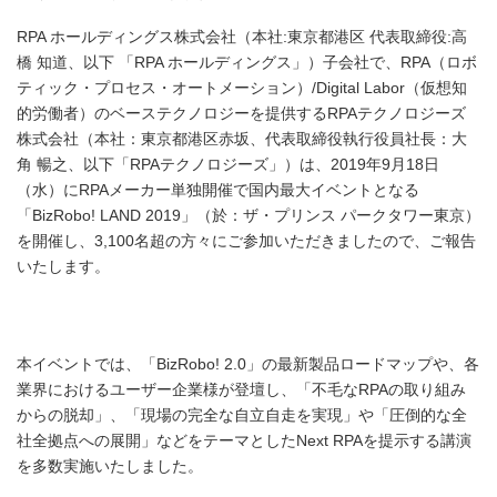
RPA ホールディングス株式会社（本社:東京都港区 代表取締役:高
橋 知道、以下 「RPA ホールディングス」）子会社で、RPA（ロボ
ティック・プロセス・オートメーション）/Digital Labor（仮想知
的労働者）のベーステクノロジーを提供するRPAテクノロジーズ
株式会社（本社：東京都港区赤坂、代表取締役執行役員社長：大
角 暢之、以下「RPAテクノロジーズ」）は、2019年9月18日
（水）にRPAメーカー単独開催で国内最大イベントとなる
「BizRobo! LAND 2019」（於：ザ・プリンス パークタワー東京）
を開催し、3,100名超の方々にご参加いただきましたので、ご報告
いたします。
本イベントでは、「BizRobo! 2.0」の最新製品ロードマップや、各
業界におけるユーザー企業様が登壇し、「不毛なRPAの取り組み
からの脱却」、「現場の完全な自立自走を実現」や「圧倒的な全
社全拠点への展開」などをテーマとしたNext RPAを提示する講演
を多数実施いたしました。