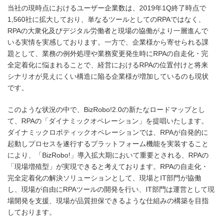
当社の現時点におけるユーザー企業数は、2019年1Q終了時点で
1,560社に拡大しており、単なるツールとしてのRPAではなく、
RPAの大衆化及びデジタル労働者と現場の協働がより一層進んで
いる実情を実感しております。一方で、企業様から寄せられる課
題として、業務の例外処理や業務変更発生時にRPAの自走化・完
全定着化に悩まれることで、経営におけるRPAの位置付けと将来
シナリオが見えにくい構造に陥る企業様が増加しているのも現状
です。
このような状況の中で、BizRobo!2.0の新たなロードマップとし
て、RPAの「ダイナミックオペレーション」を提唱いたします。
ダイナミックロボティックオペレーションでは、RPAが自発的に
起動しプロセスを遂行するプラットフォーム機能を実装すること
により、「BizRobo!」導入拡大期において重要とされる、RPAの
「現場増殖型」が実現できると考えております。RPAの自走化・
完全定着化の解決ソリューションとして、現場とIT部門が協働
し、現場が自由にRPAツールの開発を行い、IT部門は運営として現
場開発を支援、現場が品質担保できるような仕組みの構築を目指
しております。