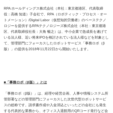
RPA ホールディングス株式会社（本社：東京都港区、代表取締
役：高橋 知道）子会社で、RPA（ロボティック・プロセス・オー
トメーション）/Digital Labor（仮想知的労働者）のベーステクノ
ロジーを提供するRPAテクノロジーズ株式会社（本社：東京都港
区、代表取締役社長：大角 暢之）は、中小企業で急成長を遂げて
いる法人様、近い将来IPOを検討されている法人様などを対象とし
て、管理部門にフォーカスしたロボットサービス「事務ロボ（β
版）」の提供を2018年11月22日から開始いたします。
■
「事務ロボ（
β
版）」とは
「事務ロボ（β版）」は、経理や経営企画、人事や情報システム所
管部署などの管理部門にフォーカスした次世代型ロボットサービ
スの総称です。請求書作成や入金消込といったどの会社にも発生
する代表的な業務から、オフィス入退館用のQRコード発行など会