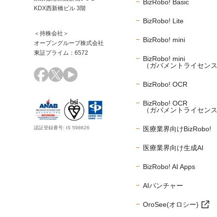
BizRobo! Basic
KDX西新橋ビル 3階
BizRobo! Lite
＜持株会社＞
BizRobo! mini
オープングループ株式会社
東証プライム：6572
BizRobo! mini
（ガバメントライセン
BizRobo! OCR
BizRobo! OCR
（ガバメントライセン
医療業界向けBizRobo!
認証登録番号: IS 598626
医療業界向け生成AI
BizRobo! AI Apps
AIパンチャー
OroSee(オロシー)