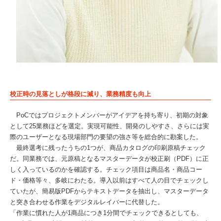
校正時の見落としが格段に減り、業務精度も向上
PoCではプロジェクトメンバーがアイデアを持ち寄り、初期の対象
として25業務ほどを選定。実現可能性、開発のしやすさ、さらには実
際のユーザーとなる現場部門の要望の強さ等を総合的に勘案した。
最終選考に残ったうちの1つが、商品カタログの印刷原稿チェック
だ。同業務では、元原稿となるマスターデータが校正刷（PDF）に正
しく入っているのかを確認する。チェック項目は商品名・商品コー
ド・価格等々、多岐にわたる。導入以前はすべて人の目でチェックし
ていたが、簡易版PDFからテキストデータを抽出し、マスターデータ
と突き合わせる作業をデジタルレイバーに代替した。
「作業に慣れた人が1商品につき1分間でチェックできるとしても、