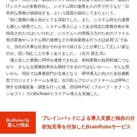
ITシステムが多数存在し、システム間の連携を人の手で行うなど「日
常的な業務が煩雑化する」という課題が頻出してきたという。
「特に業務の属人化がとても深刻でした。また、システム同士の連携
も難しい状態でした。システム導入によってある特定の業務自体が単
純化されたのはいいけれど、システムへの情報入力のためのファイル
形式変換やシステム間の連携などの単純業務を行うのは結局“人”であ
り、当社の大事な社員がそれをやり続けることが果たして正しい姿な
のか。思い悩むことが多くありました」（吉川 貴志 氏）
属人化した業務にRPAを連携できれば、単純業務の負荷軽減につな
がり、さらなる業務効率化を期待できるのではないか——。そんな思
いから、同社では事業部門が主体となり、RPA導入に向けた全社横断
型プロジェクトチームを発足。吉川氏らプロジェクトチームはRPAに
関する情報収集・調査を行った後、2018年PoC（プルーフ・オブ・コ
ンセプト）でのBizRobo!トライアル導入を実施した。
ブレインパッドによる導入支援と独自の分
BizRobo!を
選んだ理由
析知見等を付加したBrainRoboサービス