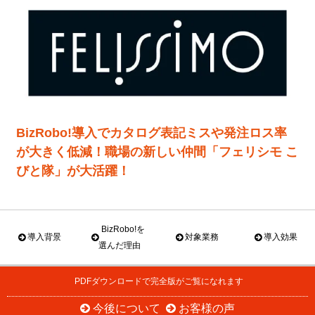
BizRobo!導入でカタログ表記ミスや発注ロス率
が大きく低減！職場の新しい仲間「フェリシモ こ
びと隊」が大活躍！
BizRobo!を
導入背景
対象業務
導入効果
選んだ理由
PDFダウンロードで完全版がご覧になれます
今後について
お客様の声