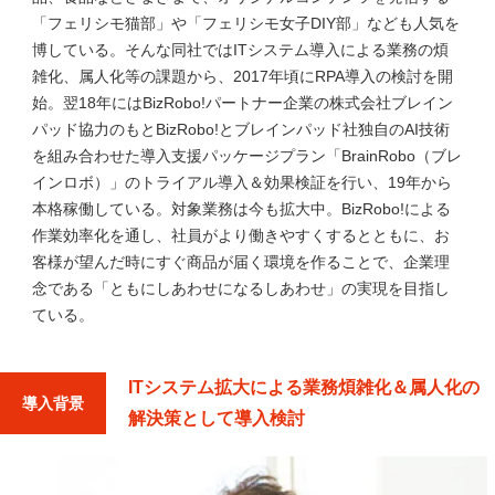
「フェリシモ猫部」や「フェリシモ女子DIY部」なども人気を
博している。そんな同社ではITシステム導入による業務の煩
雑化、属人化等の課題から、2017年頃にRPA導入の検討を開
始。翌18年にはBizRobo!パートナー企業の株式会社ブレイン
パッド協力のもとBizRobo!とブレインパッド社独自のAI技術
を組み合わせた導入支援パッケージプラン「BrainRobo（ブレ
インロボ）」のトライアル導入＆効果検証を行い、19年から
本格稼働している。対象業務は今も拡大中。BizRobo!による
作業効率化を通し、社員がより働きやすくするとともに、お
客様が望んだ時にすぐ商品が届く環境を作ることで、企業理
念である「ともにしあわせになるしあわせ」の実現を目指し
ている。
ITシステム拡大による業務煩雑化＆属人化の
導入背景
解決策として導入検討