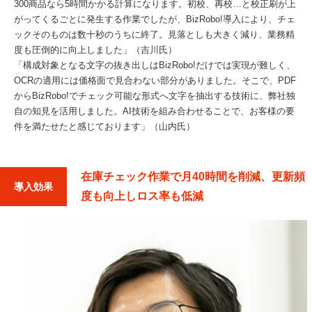
300商品なら5時間かかる計算になります。初校、再校…と校正刷が上
がってくるごとに発生する作業でしたが、BizRobo!導入により、チェ
ックそのものは数十秒のうちに終了。見落としも大きく減り、業務精
度も圧倒的に向上しました」（吉川氏）
「構成対象となる文字の抜き出しはBizRobo!だけでは実現が難しく、
OCRの適用には価格面で見合わない部分がありました。そこで、PDF
からBizRobo!でチェック可能な形式へ文字を抽出する技術に、弊社独
自の知見を活用しました。AI技術を組み合わせることで、お客様の要
件を満たせたと感じております」（山内氏）
在庫チェック作業で月40時間を削減、更新頻
導入効果
度も向上しロス率も低減