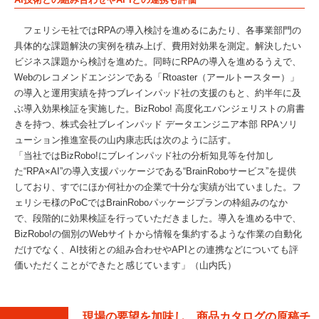
フェリシモ社ではRPAの導入検討を進めるにあたり、各事業部門の
具体的な課題解決の実例を積み上げ、費用対効果を測定。解決したい
ビジネス課題から検討を進めた。同時にRPAの導入を進めるうえで、
Webのレコメンドエンジンである「Rtoaster（アールトースター）」
の導入と運用実績を持つブレインパッド社の支援のもと、約半年に及
ぶ導入効果検証を実施した。BizRobo! 高度化エバンジェリストの肩書
きを持つ、株式会社ブレインパッド データエンジニア本部 RPAソリ
ューション推進室長の山内康志氏は次のように話す。
「当社ではBizRobo!にブレインパッド社の分析知見等を付加し
た“RPA×AI”の導入支援パッケージである“BrainRoboサービス”を提供
しており、すでにほか何社かの企業で十分な実績が出ていました。フ
ェリシモ様のPoCではBrainRoboパッケージプランの枠組みのなか
で、段階的に効果検証を行っていただきました。導入を進める中で、
BizRobo!の個別のWebサイトから情報を集約するような作業の自動化
だけでなく、AI技術との組み合わせやAPIとの連携などについても評
価いただくことができたと感じています」（山内氏）
現場の要望を加味し、商品カタログの原稿チ