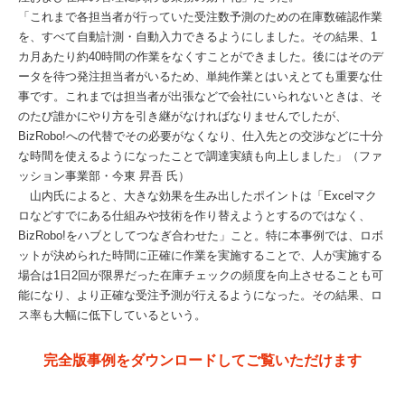
「これまで各担当者が行っていた受注数予測のための在庫数確認作業
を、すべて自動計測・自動入力できるようにしました。その結果、1
カ月あたり約40時間の作業をなくすことができました。後にはそのデ
ータを待つ発注担当者がいるため、単純作業とはいえとても重要な仕
事です。これまでは担当者が出張などで会社にいられないときは、そ
のたび誰かにやり方を引き継がなければなりませんでしたが、
BizRobo!への代替でその必要がなくなり、仕入先との交渉などに十分
な時間を使えるようになったことで調達実績も向上しました」（ファ
ッション事業部・今東 昇吾 氏）
山内氏によると、大きな効果を生み出したポイントは「Excelマク
ロなどすでにある仕組みや技術を作り替えようとするのではなく、
BizRobo!をハブとしてつなぎ合わせた」こと。特に本事例では、ロボ
ットが決められた時間に正確に作業を実施することで、人が実施する
場合は1日2回が限界だった在庫チェックの頻度を向上させることも可
能になり、より正確な受注予測が行えるようになった。その結果、ロ
ス率も大幅に低下しているという。
完全版事例をダウンロードしてご覧いただけます